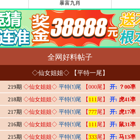
暴富九肖
全网好料帖子
◇仙女姐姐◇ 【平特一尾】
219期
◇仙女姐姐◇
平特⑴尾
【000尾】
开:
？00凖
218期
◇仙女姐姐◇
平特⑴尾
【
1
1
1
尾】
开:
虎41凖
217期
◇仙女姐姐◇
平特⑴尾
【
7
7
7
尾】
开:
虎17凖
216期
◇仙女姐姐◇
平特⑴尾
【
1
1
1
尾】
开:
鼠31凖
215期
◇仙女姐姐◇
平特⑴尾
【
3
3
3
尾】
开:
马13凖