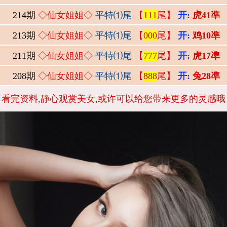
214期
◇仙女姐姐◇
平特⑴尾
【
1
1
1
尾】
开:
虎41凖
213期
◇仙女姐姐◇
平特⑴尾
【
0
0
0
尾】
开:
鸡10凖
211期
◇仙女姐姐◇
平特⑴尾
【
7
7
7
尾】
开:
虎17凖
208期
◇仙女姐姐◇
平特⑴尾
【
8
8
8
尾】
开:
兔28凖
看完资料,静心观赏美女,或许可以给您带来更多的灵感哦