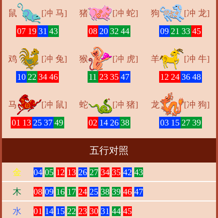
鼠
[冲 马]
猪
[冲 蛇]
狗
[冲 龙]
07
19
31
43
08
20
32
44
09
21
33
45
鸡
[冲 兔]
猴
[冲 虎]
羊
[冲 牛]
10
22
34
46
11
23
35
47
12
24
36
48
马
[冲 鼠]
蛇
[冲 猪]
龙
[冲 狗]
01
13
25
37
49
02
14
26
38
03
15
27
39
五行对照
金
04
05
12
13
26
27
34
35
42
43
木
08
09
16
17
24
25
38
39
46
47
水
01
14
15
22
23
30
31
44
45