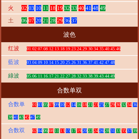
火
02
03
10
11
18
19
32
33
40
41
48
49
土
06
07
20
21
28
29
36
37
波色
红波
01.02.07.08.12.13.18.19.23.24.29.30.34.35.40.45.46
藍波
03.04.09.10.14.15.20.25.26.31.36.37.41.42.47.48
綠波
05.06.11.16.17.21.22.27.28.32.33.38.39.43.44.49
合数单双
合数单
01
03
05
07
09
10
12
14
16
18
21
23
25
27
29
30
32
34
36
38
41
43
45
47
49
合数双
02
04
06
08
11
13
15
17
19
20
22
24
26
28
31
33
35
37
39